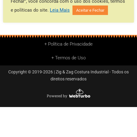
Fechar”, você concorda com o uso dos cookies, termos
Leia mais
e políticas do site.
Leia Mais
Aceitar e Fechar
Arquivado em:
Sem categoria
+ Política de Privacidade
+ Termos de Uso
Copyright © 2019-2026 | Zig & Zag Costura Industrial - Todos os
direitos reservados
Powered by