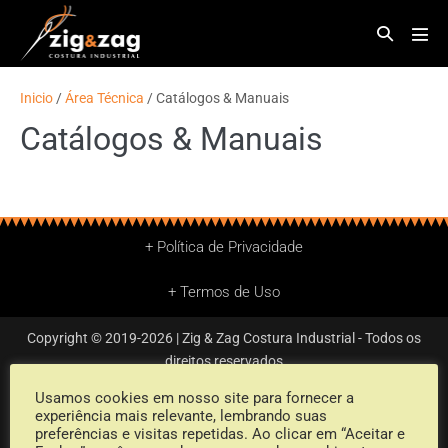
Inicio
/
Área Técnica
/
Catálogos & Manuais
Catálogos & Manuais
+ Política de Privacidade
+ Termos de Uso
Copyright © 2019-2026 | Zig & Zag Costura Industrial - Todos os
direitos reservados
Usamos cookies em nosso site para fornecer a
experiência mais relevante, lembrando suas
Powered by
preferências e visitas repetidas. Ao clicar em “Aceitar e